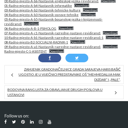
00-Radno-mjesto-A-b6-Nastavnik-engleskog-jezika-revidirano1
Download
01-Radno-mjesto-A-b4-Nastavnik-informatike
Download
03-Radno-mjesto-A-b2-Nastavnik-tehnicke-kulture
Download
04-Radno-mjesto-A-b3-Nastavnik-osnove-tehnike
Download
05-Radno-mjesto-A-b5-Nastavnik-bosanskog-jezika-i-knjizevnosti-
revidirano1
Download
06-Radno-mjesto-A-B-1-PSIHOLOG
Download
07-Radno-mjesto-A-c1-Nastavnik-razredne-nastave-revidirano1
Download
10-Radno-mjesto-A-b1-Nastavnik-razredne-nastave-revidirano1-1
Download
08-Radno-mjesto-B2-SOCIJALNI-RADNIK-1
Download
09-Radno-mjesto-A-a1-Nastavnik-razredne-nastave-revidirano1
Download
Radno-mjesto-C-1-ASISTENT
Download
ZAMJENIK GRADONAČELNICE GRADA SARAJEVA HARIS BAŠIĆ
UGOSTIO JE U VIJEĆNICI PREDSTAVNIKE OŠ “MEHMEDALIJA MAK
DIZDAR” I „PALE“,
BODOVNA RANG LISTA ZA OBAVLJANJE DRUGIH POSLOVA U
USTANOVI
Follow us on: