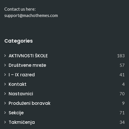
Contact us here:
support@machothemes.com
Categories
AKTIVNOSTI ŠKOLE
183
Društvene mreže
57
I – IX razred
41
Kontakt
4
Nastavnici
70
Produženi boravak
9
Sekcije
71
Takmičenja
34