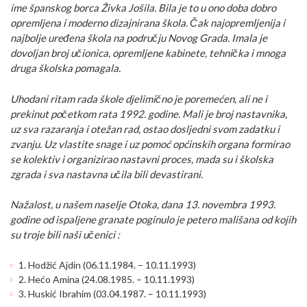
ime španskog borca Živka Jošila. Bila je to u ono doba dobro
opremljena i moderno dizajnirana škola. Čak najopremljenija i
najbolje uređena škola na području Novog Grada. Imala je
dovoljan broj učionica, opremljene kabinete, tehnička i mnoga
druga školska pomagala.
Uhodani ritam rada škole djelimično je poremećen, ali ne i
prekinut početkom rata 1992. godine. Mali je broj nastavnika,
uz sva razaranja i otežan rad, ostao dosljedni svom zadatku i
zvanju. Uz vlastite snage i uz pomoć općinskih organa formirao
se kolektiv i organizirao nastavni proces, mada su i školska
zgrada i sva nastavna učila bili devastirani.
Nažalost, u našem naselje Otoka, dana 13. novembra 1993.
godine od ispaljene granate poginulo je petero mališana od kojih
su troje bili naši učenici :
1. Hodžić Ajdin (06.11.1984. – 10.11.1993)
2. Hećo Amina (24.08.1985. – 10.11.1993)
3. Huskić Ibrahim (03.04.1987. – 10.11.1993)