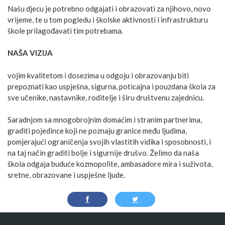
Našu djecu je potrebno odgajati i obrazovati za njihovo, novo
vrijeme, te u tom pogledu i školske aktivnosti i infrastrukturu
škole prilagođavati tim potrebama.
NAŠA VIZIJA
vojim kvalitetom i dosezima u odgoju i obrazovanju biti
prepoznati kao uspješna, sigurna, poticajna i pouzdana škola za
sve učenike, nastavnike, roditelje i širu društvenu zajednicu.
Saradnjom sa mnogobrojnim domaćim i stranim partnerima,
graditi pojedince koji ne poznaju granice među ljudima,
pomjerajući ograničenja svojih vlastitih vidika i sposobnosti, i
na taj način graditi bolje i sigurnije drušvo. Želimo da naša
škola odgaja buduće kozmopolite, ambasadore mira i suživota,
sretne, obrazovane i uspješne ljude.