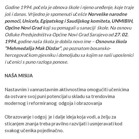
Godine 1994. počela je obnova škole i njeno uređenje, koje traje
još i danas. Vrijedno je spomenuti učešće
Norveške narodne
pomoći, Unicefa, Egipatskog i Saudijskog komiteta, UNMIBIH,
Općine Novi Grad
koji su pomagali u sanaciji škole. Na osnovu
Odluke Predsjedništva Općine Novi Grad Sarajevo od
27. 02.
1994.
godine naša škola je dobila novo ime –
Osnovna škola
“Mehmedalija Mak Dizdar”
, po poznatom bosansko-
hercegovačkom pjesniku i domoljubu sa kojim se naši uposlenici
i učenici s puno razloga ponose.
NAŠA MISIJA
Nastavnim i vannastavnim aktivnostima omogućiti učenicima
da ostvare svoj puni potencijal u skladu sa trendovima
modernog i reformiranog odgoja i obrazovanja
Obrazovanje i odgoj je i dalje ideja koja vodi, a želju za
sticanjem znanja treba pravilno razvijati i usmjeravati kod
svakog učenika pojedinačno.