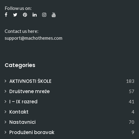
Follow us on:
Contact us here:
support@machothemes.com
Categories
AKTIVNOSTI ŠKOLE
183
Društvene mreže
57
I – IX razred
41
Kontakt
4
Nastavnici
70
Produženi boravak
9