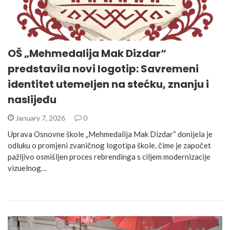
OŠ „Mehmedalija Mak Dizdar“
predstavila novi logotip: Savremeni
identitet utemeljen na stećku, znanju i
naslijeđu
January 7, 2026
0
Uprava Osnovne škole „Mehmedalija Mak Dizdar“ donijela je
odluku o promjeni zvaničnog logotipa škole, čime je započet
pažljivo osmišljen proces rebrendinga s ciljem modernizacije
vizuelnog…