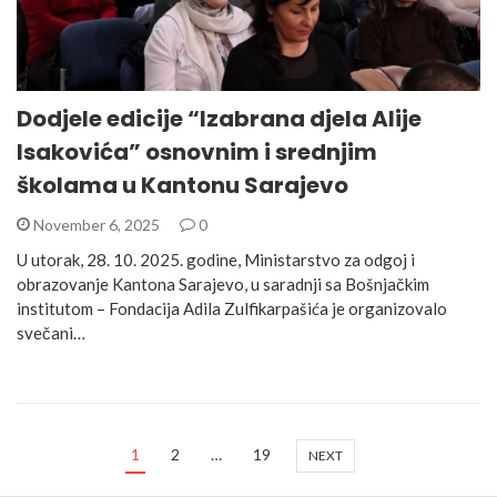
Dodjele edicije “Izabrana djela Alije
Isakovića” osnovnim i srednjim
školama u Kantonu Sarajevo
November 6, 2025
0
U utorak, 28. 10. 2025. godine, Ministarstvo za odgoj i
obrazovanje Kantona Sarajevo, u saradnji sa Bošnjačkim
institutom – Fondacija Adila Zulfikarpašića je organizovalo
svečani…
1
2
…
19
NEXT