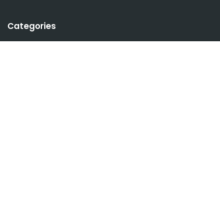
Categories
AKTIVNOSTI ŠKOLE
183
Društvene mreže
57
I – IX razred
41
Kontakt
4
Nastavnici
70
Produženi boravak
9
Sekcije
71
Takmičenja
34
Učenici
129
Uncategorized
104
Uprava
11