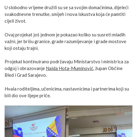
U slobodno vrijeme družili su se sa svojim domaćinima, dijeleći
svakodnevne trenutke, smijeh i nova iskustva koja će pamtiti
cijeli život.
Ovaj projekat još jednom je pokazao koliko su susreti mladih
važni, jer brišu granice, grade razumijevanje i grade mostove
koji ostaju trajni.
Projekat kontinuirano podržavaju Ministarstvo i ministrica za
odgoj i obrazovanje
Naida Hota-Muminović
, župan Občine
Bled i Grad Sarajevo.
Hvala roditeljima, učenicima, nastavnicima i partnerima koji su
bili dio ove lijepe priče.