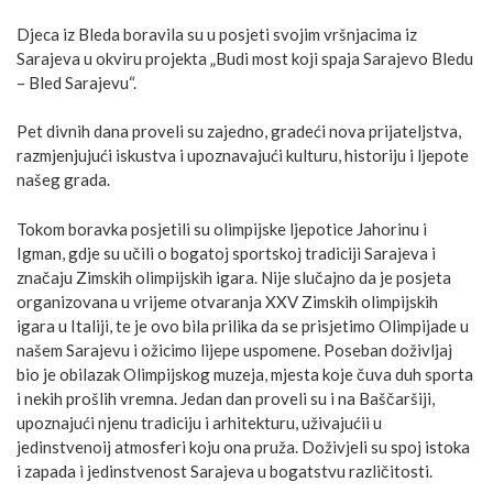
Djeca iz Bleda boravila su u posjeti svojim vršnjacima iz
Sarajeva u okviru projekta „Budi most koji spaja Sarajevo Bledu
– Bled Sarajevu“.
Pet divnih dana proveli su zajedno, gradeći nova prijateljstva,
razmjenjujući iskustva i upoznavajući kulturu, historiju i ljepote
našeg grada.
Tokom boravka posjetili su olimpijske ljepotice Jahorinu i
Igman, gdje su učili o bogatoj sportskoj tradiciji Sarajeva i
značaju Zimskih olimpijskih igara. Nije slučajno da je posjeta
organizovana u vrijeme otvaranja XXV Zimskih olimpijskih
igara u Italiji, te je ovo bila prilika da se prisjetimo Olimpijade u
našem Sarajevu i ožicimo lijepe uspomene. Poseban doživljaj
bio je obilazak Olimpijskog muzeja, mjesta koje čuva duh sporta
i nekih prošlih vremna. Jedan dan proveli su i na Baščaršiji,
upoznajući njenu tradiciju i arhitekturu, uživajućii u
jedinstvenoij atmosferi koju ona pruža. Doživjeli su spoj istoka
i zapada i jedinstvenost Sarajeva u bogatstvu različitosti.