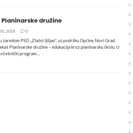
 Planinarske družine
20, 2018
0
 zaredom PSD „Zlatni ljiljan“, uz podršku Općine Novi Grad
jekat Planinarske družine – edukacija kroz planinarsku školu. U
početnički program…