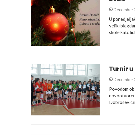
December 
U ponedjelja
veliki blagda
škole katolič
Turnir 
December 
Povodom obil
novootvoreno
Dobroševićim