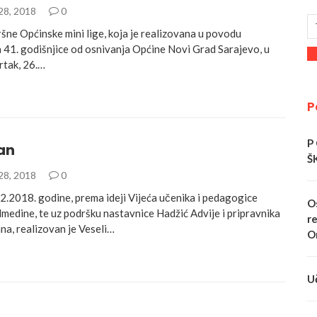
28, 2018
0
šne Općinske mini lige, koja je realizovana u povodu
a 41. godišnjice od osnivanja Općine Novi Grad Sarajevo, u
vrtak, 26.…
P
P
an
Š
28, 2018
0
12.2018. godine, prema ideji Vijeća učenika i pedagogice
O
medine, te uz podršku nastavnice Hadžić Advije i pripravnika
re
a, realizovan je Veseli…
O
U