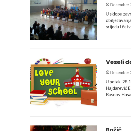
December 
U sklopu zavr
obilježavanj
srijedu i čet
Veseli d
December 
U petak, 28.
Hajdarević El
Busnov Hasan
Božić