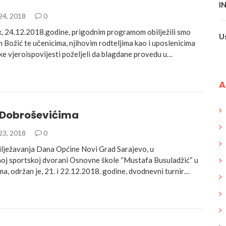
I
24, 2018
0
k, 24.12.2018.godine, prigodnim programom obilježili smo
U
n Božić te učenicima, njihovim rodteljima kao i uposlenicima
ke vjeroispovijesti poželjeli da blagdane provedu u…
A
u Dobroševićima
23, 2018
0
ježavanja Dana Općine Novi Grad Sarajevo, u
j sportskoj dvorani Osnovne škole “Mustafa Busuladžić“ u
a, održan je, 21. i 22.12.2018. godine, dvodnevni turnir…