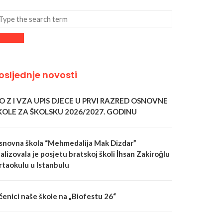
osljednje novosti
 O Z I VZA UPIS DJECE U PRVI RAZRED OSNOVNE
KOLE ZA ŠKOLSKU 2026/2027. GODINU
snovna škola “Mehmedalija Mak Dizdar”
alizovala je posjetu bratskoj školi İhsan Zakiroğlu
rtaokulu u Istanbulu
čenici naše škole na „Biofestu 26“