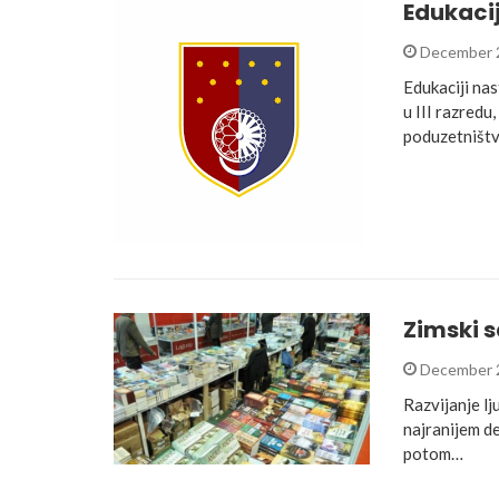
Edukaci
December 
Edukaciji na
u III razredu
poduzetništv
Zimski s
December 
Razvijanje lj
najranijem de
potom…