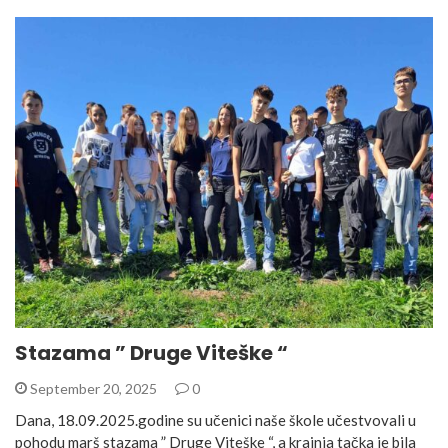
Stazama ” Druge Viteške “
September 20, 2025
0
Dana, 18.09.2025.godine su učenici naše škole učestvovali u
pohodu marš stazama ” Druge Viteške “, a krajnja tačka je bila