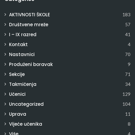
AKTIVNOSTI ŠKOLE
183
Društvene mreže
57
I – IX razred
41
Kontakt
4
Nastavnici
70
Produženi boravak
9
Sekcije
71
Takmičenja
34
Učenici
129
Uncategorized
104
Uprava
11
Vijeće učenika
8
Više
4