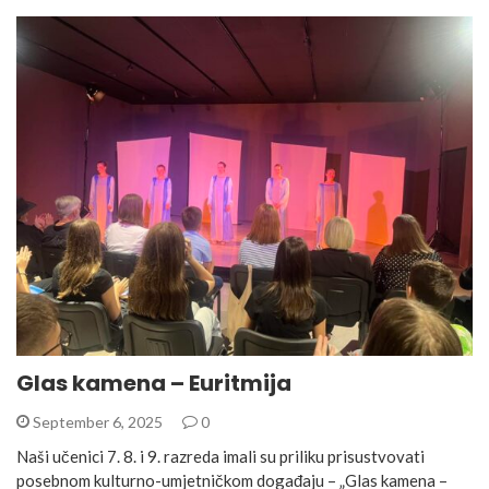
Glas kamena – Euritmija
September 6, 2025
0
Naši učenici 7. 8. i 9. razreda imali su priliku prisustvovati
posebnom kulturno-umjetničkom događaju – „Glas kamena –