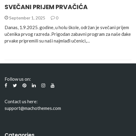
SVEČANI PRIJEM PRVAČIĆA
September 1, 2025
0
Danas, 1.9.2025. godine, u holu škole, održan je svečani prijem
učenika prvog razreda .Prigodan zabavni program za naše đake
prvake pripremili su naši najmlađi učenici,…
Follow us on:
Contact us here:
support@machothemes.com
Categories