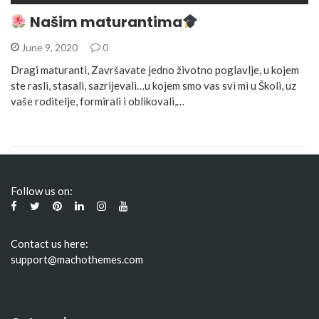
Našim maturantima
June 9, 2020
0
Dragi maturanti, Završavate jedno životno poglavlje, u kojem
ste rasli, stasali, sazrijevali…u kojem smo vas svi mi u Školi, uz
vaše roditelje, formirali i oblikovali,…
Follow us on:
Contact us here:
support@machothemes.com