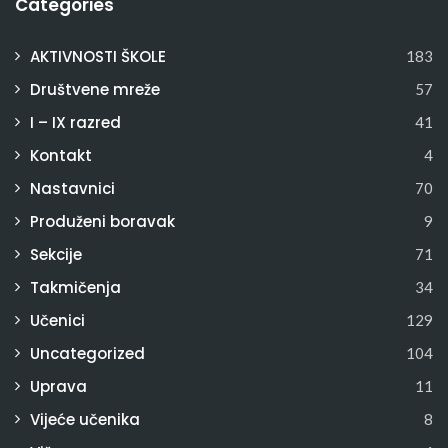
Categories
AKTIVNOSTI ŠKOLE
183
Društvene mreže
57
I – IX razred
41
Kontakt
4
Nastavnici
70
Produženi boravak
9
Sekcije
71
Takmičenja
34
Učenici
129
Uncategorized
104
Uprava
11
Vijeće učenika
8