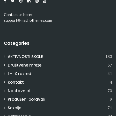
Contact us here:
support@machothemes.com
Categories
AKTIVNOSTI ŠKOLE
183
Društvene mreže
57
I – IX razred
41
Kontakt
4
Nastavnici
70
Produženi boravak
9
Sekcije
71