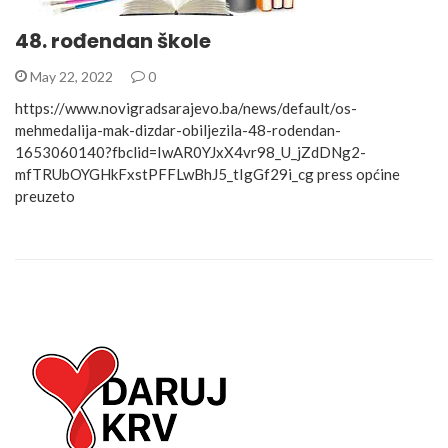
48. rođendan škole
May 22, 2022
0
https://www.novigradsarajevo.ba/news/default/os-
mehmedalija-mak-dizdar-obiljezila-48-rodendan-
1653060140?fbclid=IwAR0YJxX4vr98_U_jZdDNg2-
mfTRUbOYGHkFxstPFFLwBhJ5_tIgGf29i_cg press općine
preuzeto