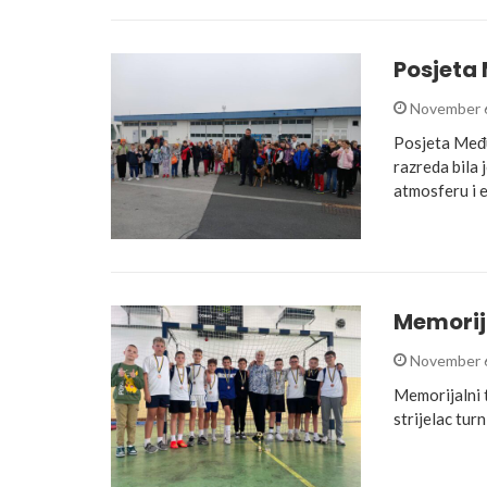
Posjeta
November 
Posjeta Među
razreda bila 
atmosferu i 
Memorija
November 
Memorijalni t
strijelac turn