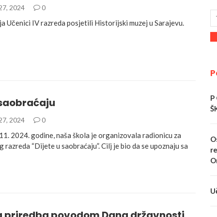
27, 2024
0
 Učenici IV razreda posjetili Historijski muzej u Sarajevu.
P
P
 saobraćaju
Š
27, 2024
0
11. 2024. godine, naša škola je organizovala radionicu za
O
 razreda “Dijete u saobraćaju”. Cilj je bio da se upoznaju sa
re
O
U
 priredba povodom Dana državnosti