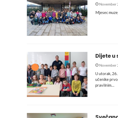
November 
Mjesec muzeja
Dijete u
November 
U utorak, 26.
učenike prvog
pravilnim…
Svečana