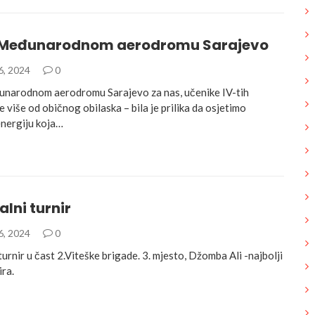
 Međunarodnom aerodromu Sarajevo
6, 2024
0
narodnom aerodromu Sarajevo za nas, učenike IV-tih
je više od običnog obilaska – bila je prilika da osjetimo
energiju koja…
lni turnir
6, 2024
0
urnir u čast 2.Viteške brigade. 3. mjesto, Džomba Ali -najbolji
ira.