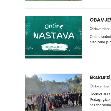
OBAVJE
November 
Online sedmi
planirana je 
Ekskurzi
November 
Učenici IX ra
Pedagogicom š
nezaboravna 