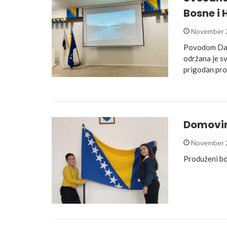
Bosne i
November 
Povodom Dana
održana je sv
prigodan pro
Domovino
November 
Produženi bo