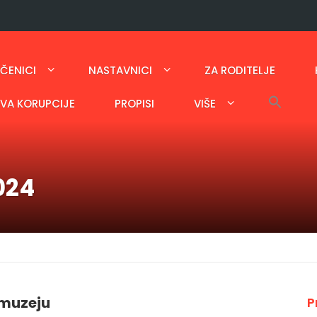
ČENICI
NASTAVNICI
ZA RODITELJE
AVA KORUPCIJE
PROPISI
VIŠE
024
 muzeju
P