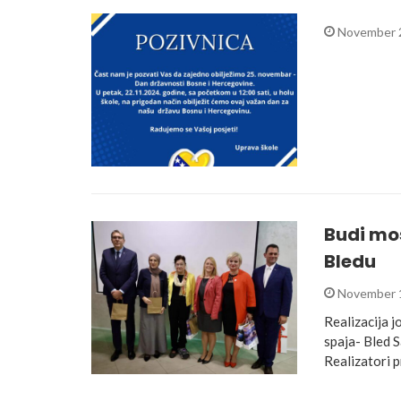
November 
Budi mos
Bledu
November 
Realizacija 
spaja- Bled S
Realizatori 