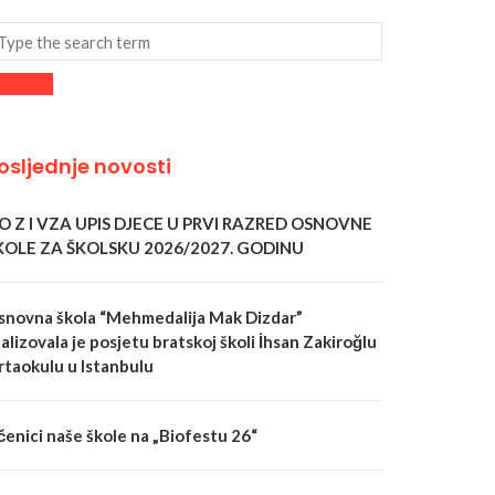
osljednje novosti
 O Z I VZA UPIS DJECE U PRVI RAZRED OSNOVNE
KOLE ZA ŠKOLSKU 2026/2027. GODINU
snovna škola “Mehmedalija Mak Dizdar”
alizovala je posjetu bratskoj školi İhsan Zakiroğlu
rtaokulu u Istanbulu
čenici naše škole na „Biofestu 26“