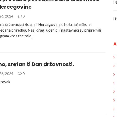
I
 Hercegovine
26, 2024
0
U
 državnosti Bosne i Hercegovine u holu naše škole,
ečana priredba. Naši dragi učenici i nastavnici su pripremili
gram kroz recitale,…
A
, sretan ti Dan državnosti.
26, 2024
0
ravak.