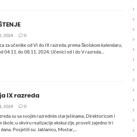
ŠTENJE
2, 2024
0
ca za učenike od VI do IX razreda, prema Školskom kalendaru,
od 04.11. do 08.11. 2024. Učenici od I do V razreda…
ja IX razreda
1, 2024
0
zreda su sa svojim razrednim starješinama, Direktoricom i
kole, u okviru realizacije ekskurzije, proveli zajedno tri
dana. Posjetili su: Jablanicu, Mostar,…