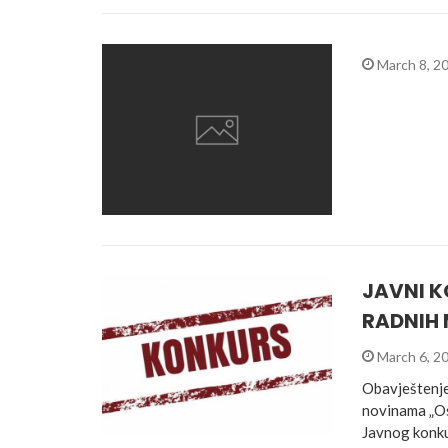
March 8, 2
JAVNI K
RADNIH 
March 6, 2
Obavještenje
novinama „Os
Javnog konkur