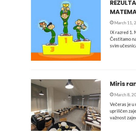
REZULTA
MATEMA
March 11, 
IX razred 1.
Čestitamo na
svim učesnic
Miris r
March 8, 2
Večeras je u
upriličen zaj
važnost zaje