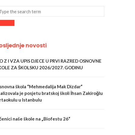
osljednje novosti
 O Z I VZA UPIS DJECE U PRVI RAZRED OSNOVNE
KOLE ZA ŠKOLSKU 2026/2027. GODINU
snovna škola “Mehmedalija Mak Dizdar”
alizovala je posjetu bratskoj školi İhsan Zakiroğlu
rtaokulu u Istanbulu
čenici naše škole na „Biofestu 26“