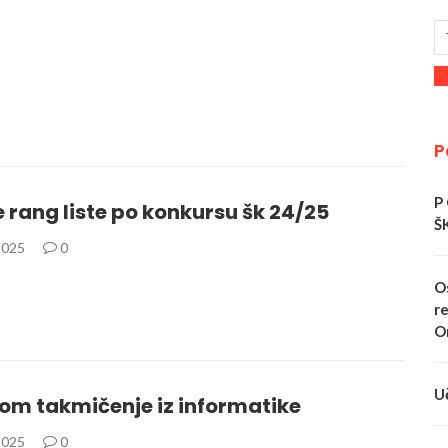
P
P
rang liste po konkursu šk 24/25
Š
2025
0
O
re
O
U
om takmičenje iz informatike
2025
0