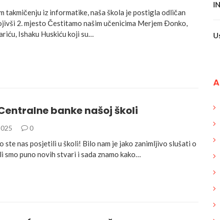
I
 takmičenju iz informatike, naša škola je postigla odličan
jivši 2. mjesto Čestitamo našim učenicima Merjem Ðonko,
riću, Ishaku Huskiću koji su…
U
A
Centralne banke našoj školi
2025
0
 ste nas posjetili u školi! Bilo nam je jako zanimljivo slušati o
li smo puno novih stvari i sada znamo kako…