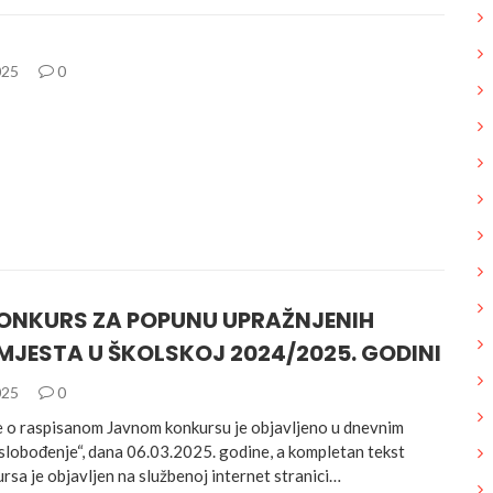
025
0
ONKURS ZA POPUNU UPRAŽNJENIH
MJESTA U ŠKOLSKOJ 2024/2025. GODINI
025
0
 o raspisanom Javnom konkursu je objavljeno u dnevnim
lobođenje“, dana 06.03.2025. godine, a kompletan tekst
sa je objavljen na službenoj internet stranici…