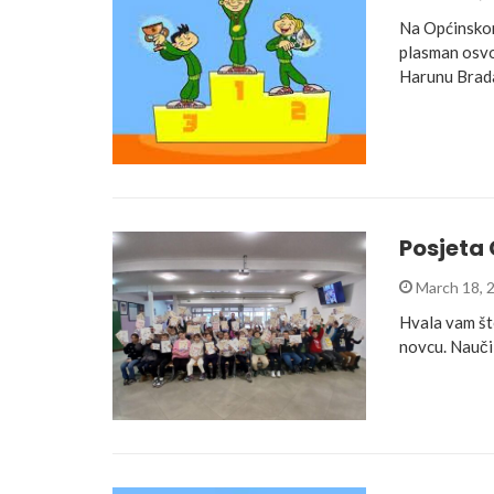
Na Općinskom
plasman osvo
Harunu Brada
Posjeta 
March 18, 
Hvala vam što
novcu. Nauči