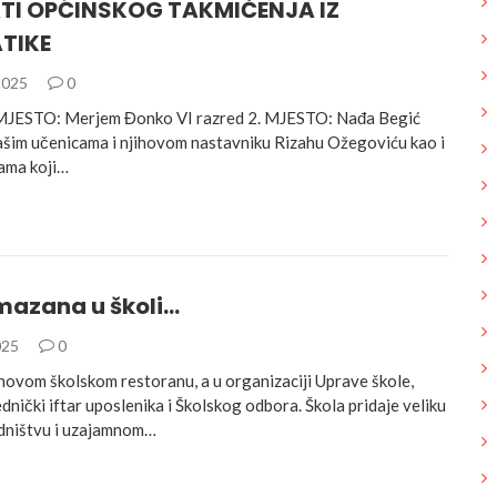
TI OPĆINSKOG TAKMIČENJA IZ
TIKE
2025
0
 MJESTO: Merjem Đonko VI razred 2. MJESTO: Nađa Begić
šim učenicama i njihovom nastavniku Rizahu Ožegoviću kao i
ama koji…
amazana u školi…
025
0
 novom školskom restoranu, a u organizaciji Uprave škole,
ednički iftar uposlenika i Školskog odbora. Škola pridaje veliku
dništvu i uzajamnom…