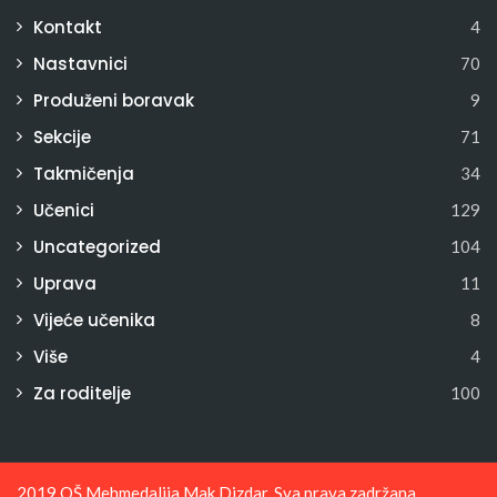
Kontakt
4
Nastavnici
70
Produženi boravak
9
Sekcije
71
Takmičenja
34
Učenici
129
Uncategorized
104
Uprava
11
Vijeće učenika
8
Više
4
Za roditelje
100
2019 OŠ Mehmedalija Mak Dizdar. Sva prava zadržana.