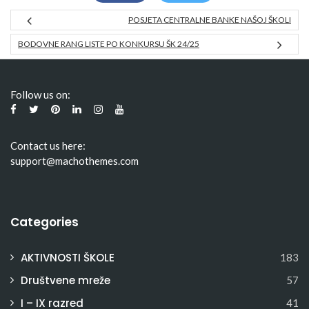
POSJETA CENTRALNE BANKE NAŠOJ ŠKOLI
BODOVNE RANG LISTE PO KONKURSU ŠK 24/25
Follow us on:
Contact us here:
support@machothemes.com
Categories
AKTIVNOSTI ŠKOLE
183
Društvene mreže
57
I – IX razred
41