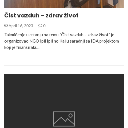
Čist vazduh – zdrav život
April 16, 2023
0
Takmičenje u crtanju na temu “Čist vazduh – zdrav život” je
organizovao NGO Ipil Ipil no Kai u saradnji sa IDA projektom
koji je finansirala…