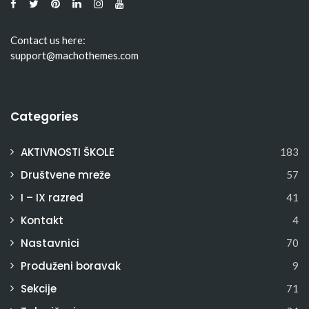
Contact us here:
support@machothemes.com
Categories
AKTIVNOSTI ŠKOLE
183
Društvene mreže
57
I – IX razred
41
Kontakt
4
Nastavnici
70
Produženi boravak
9
Sekcije
71