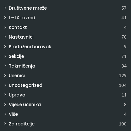
Društvene mreže
57
I – IX razred
41
Kontakt
4
Nastavnici
70
Produženi boravak
9
Sekcije
71
Takmičenja
34
Učenici
129
Uncategorized
104
Uprava
11
Vijeće učenika
8
Više
4
Za roditelje
100