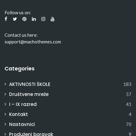
Follow us on:
Contact us here:
support@machothemes.com
Categories
AKTIVNOSTI ŠKOLE
183
Društvene mreže
57
I – IX razred
41
Kontakt
4
Nastavnici
70
Produženi boravak
9