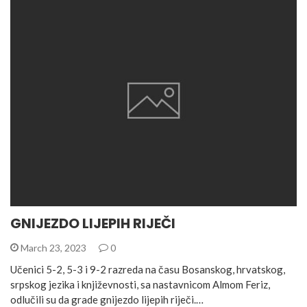
GNIJEZDO LIJEPIH RIJEČI
March 23, 2023
0
Učenici 5-2, 5-3 i 9-2 razreda na času Bosanskog, hrvatskog,
srpskog jezika i književnosti, sa nastavnicom Almom Feriz,
odlučili su da grade gnijezdo lijepih riječi.…