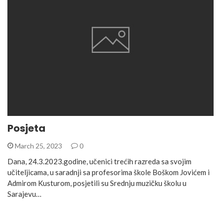
Posjeta
March 25, 2023
0
Dana, 24.3.2023.godine, učenici trećih razreda sa svojim
učiteljicama, u saradnji sa profesorima škole Boškom Jovićem i
Admirom Kusturom, posjetili su Srednju muzičku školu u
Sarajevu…