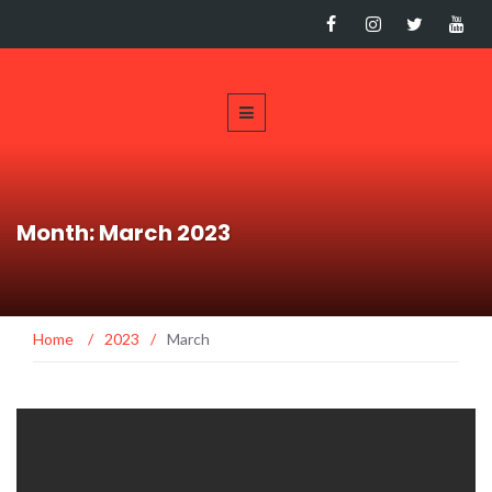
Month: March 2023
Home
/
2023
/
March