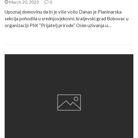
March 20, 2023
0
Upoznaj domovinu da bi je više volio Danas je Planinarska
sekcija pohodila u srednjovjekovni, kraljevski grad Bobovac u
organizaciji PSK “Prijatelj prirode”. Osim uživanja u…