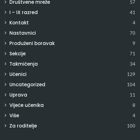
Društvene mreže
57
I – IX razred
41
Kontakt
4
Nastavnici
70
Produženi boravak
9
Sekcije
71
Takmičenja
34
Učenici
129
Uncategorized
104
Uprava
11
Vijeće učenika
8
Više
4
Za roditelje
100