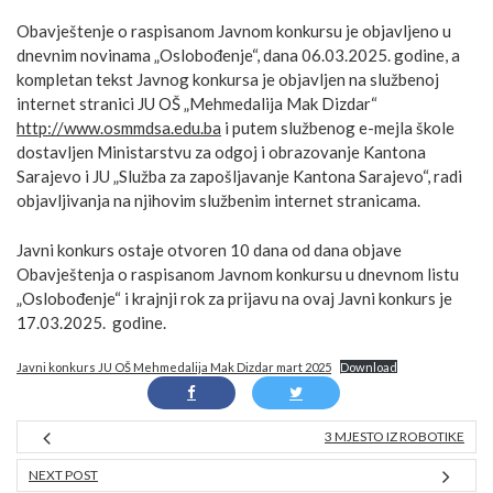
Obavještenje o raspisanom Javnom konkursu je objavljeno u
dnevnim novinama „Oslobođenje“, dana 06.03.2025. godine, a
kompletan tekst Javnog konkursa je objavljen na službenoj
internet stranici JU OŠ „Mehmedalija Mak Dizdar“
http://www.osmmdsa.edu.ba
i putem službenog e-mejla škole
dostavljen Ministarstvu za odgoj i obrazovanje Kantona
Sarajevo i JU „Služba za zapošljavanje Kantona Sarajevo“, radi
objavljivanja na njihovim službenim internet stranicama.
Javni konkurs ostaje otvoren 10 dana od dana objave
Obavještenja o raspisanom Javnom konkursu u dnevnom listu
„Oslobođenje“ i krajnji rok za prijavu na ovaj Javni konkurs je
17.03.2025. godine.
Javni konkurs JU OŠ Mehmedalija Mak Dizdar mart 2025
Download
3 MJESTO IZ ROBOTIKE
NEXT POST