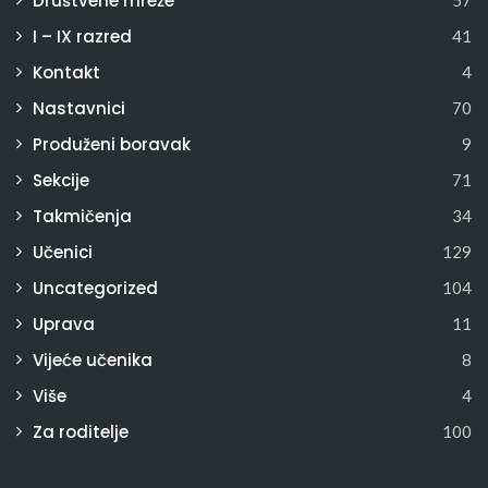
Društvene mreže
57
I – IX razred
41
Kontakt
4
Nastavnici
70
Produženi boravak
9
Sekcije
71
Takmičenja
34
Učenici
129
Uncategorized
104
Uprava
11
Vijeće učenika
8
Više
4
Za roditelje
100