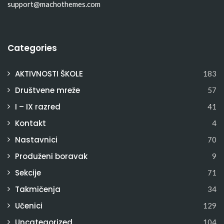
support@machothemes.com
Categories
AKTIVNOSTI ŠKOLE
183
Društvene mreže
57
I – IX razred
41
Kontakt
4
Nastavnici
70
Produženi boravak
9
Sekcije
71
Takmičenja
34
Učenici
129
Uncategorized
104