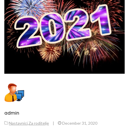
admin
Nastavnici
,
Za roditelje
|
December 31, 2020