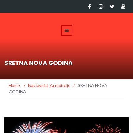
SRETNA NOVA GODINA
Home
/
Nastavnici
,
Za roditelje
/
SRETNA NOVA
GODINA