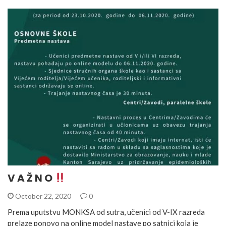
V A Ž N O
October 22, 2020
0
Prema uputstvu MONKSA od sutra, učenici od V-IX razreda
prelaze ponovo na online model nastave po satnici koja je