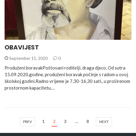
OBAVIJEST
September 15, 2020
0
Produženi boravakPoštovani roditelji, draga djeco, Od sutra
15.09.2020.godine, produženi boravak počinje s radom u ovoj
školskoj godini.Radno vrijeme je 7,30-16,30 sati., u proširenom
prostornom kapacitetu.…
1
2
3
…
8
PREV
NEXT