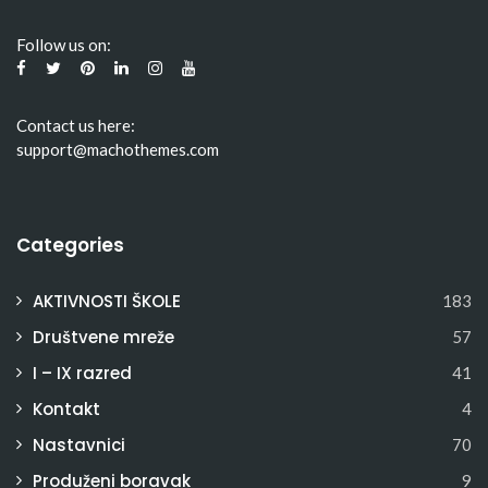
Follow us on:
Contact us here:
support@machothemes.com
Categories
AKTIVNOSTI ŠKOLE
183
Društvene mreže
57
I – IX razred
41
Kontakt
4
Nastavnici
70
Produženi boravak
9