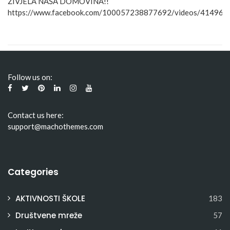
ŽIVJELA NAŠA DOMOVINA!!
https://www.facebook.com/100057238877692/videos/41496
Follow us on:
Contact us here:
support@machothemes.com
Categories
AKTIVNOSTI ŠKOLE
183
Društvene mreže
57