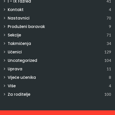
I – IX razred
41
Kontakt
4
Nastavnici
70
Produženi boravak
9
Sekcije
71
Takmičenja
34
Učenici
129
Uncategorized
104
Uprava
11
Vijeće učenika
8
Više
4
Za roditelje
100