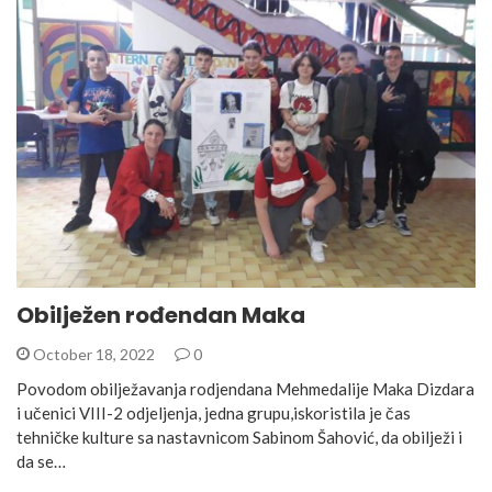
Obilježen rođendan Maka
October 18, 2022
0
Povodom obilježavanja rodjendana Mehmedalije Maka Dizdara
i učenici VIII-2 odjeljenja, jedna grupu,iskoristila je čas
tehničke kulture sa nastavnicom Sabinom Šahović, da obilježi i
da se…