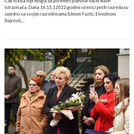
Čak ni kiša nije mogla da poremeti planove naših malih
istrazivača. Dana 16.11.12022.godine učenici petih razreda su
zajedno sa svojim razrednicama (Umom Fazlić, Elvedinom
Bajrović…