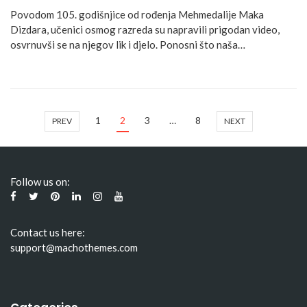
Povodom 105. godišnjice od rođenja Mehmedalije Maka
Dizdara, učenici osmog razreda su napravili prigodan video,
osvrnuvši se na njegov lik i djelo. Ponosni što naša…
1
2
3
…
8
PREV
NEXT
Follow us on:
Contact us here:
support@machothemes.com