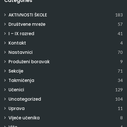
Categories
AKTIVNOSTI ŠKOLE
183
Društvene mreže
57
I – IX razred
41
Kontakt
4
Nastavnici
70
Produženi boravak
9
Sekcije
71
Takmičenja
34
Učenici
129
Uncategorized
104
Uprava
11
Vijeće učenika
8