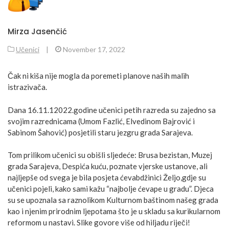
Mirza Jasenčić
Učenici
|
November 17, 2022
Čak ni kiša nije mogla da poremeti planove naših malih
istrazivača.
Dana 16.11.12022.godine učenici petih razreda su zajedno sa
svojim razrednicama (Umom Fazlić, Elvedinom Bajrović i
Sabinom Šahović) posjetili staru jezgru grada Sarajeva.
Tom prilikom učenici su obišli sljedeće: Brusa bezistan, Muzej
grada Sarajeva, Despića kuću, poznate vjerske ustanove, ali
najljepše od svega je bila posjeta ćevabdžinici Željo,gdje su
učenici pojeli, kako sami kažu “najbolje ćevape u gradu”.
Djeca
su se upoznala sa raznolikom Kulturnom baštinom našeg grada
kao i njenim prirodnim ljepotama što je u skladu sa kurikularnom
reformom u nastavi. Slike govore više od hiljadu riječi!