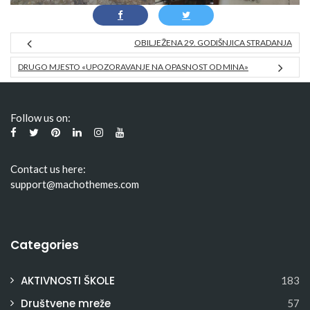
OBILJEŽENA 29. GODIŠNJICA STRADANJA
DRUGO MJESTO «UPOZORAVANJE NA OPASNOST OD MINA»
Follow us on:
Contact us here:
support@machothemes.com
Categories
AKTIVNOSTI ŠKOLE
183
Društvene mreže
57