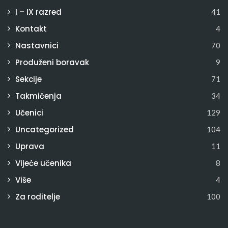
I – IX razred
41
Kontakt
4
Nastavnici
70
Produženi boravak
9
Sekcije
71
Takmičenja
34
Učenici
129
Uncategorized
104
Uprava
11
Vijeće učenika
8
Više
4
Za roditelje
100