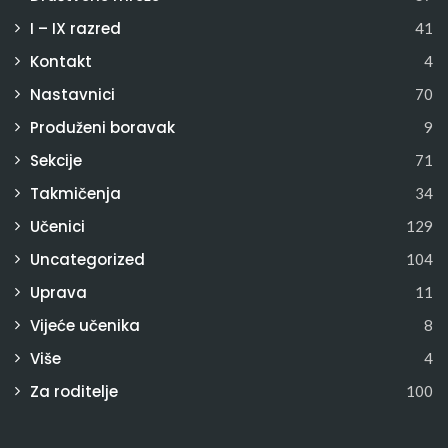
I – IX razred
41
Kontakt
4
Nastavnici
70
Produženi boravak
9
Sekcije
71
Takmičenja
34
Učenici
129
Uncategorized
104
Uprava
11
Vijeće učenika
8
Više
4
Za roditelje
100