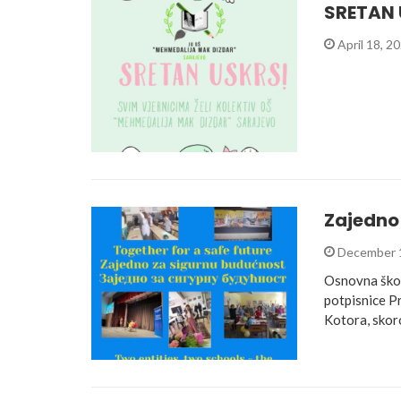
SRETAN
April 18, 2
Zajedno
December 
Osnovna škol
potpisnice Pr
Kotora, skor