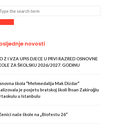
osljednje novosti
 O Z I VZA UPIS DJECE U PRVI RAZRED OSNOVNE
KOLE ZA ŠKOLSKU 2026/2027. GODINU
snovna škola “Mehmedalija Mak Dizdar”
alizovala je posjetu bratskoj školi İhsan Zakiroğlu
rtaokulu u Istanbulu
čenici naše škole na „Biofestu 26“