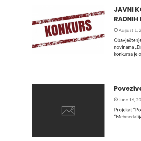
JAVNI K
RADNIH 
August 1, 
Obavještenje
novinama „Dn
konkursa je o
Poveziv
June 16, 2
Projekat “Po
“Mehmedalija