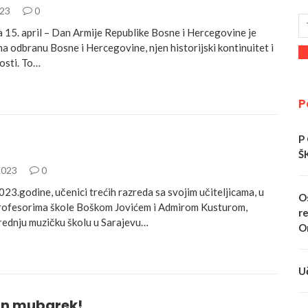
023
0
a 15. april – Dan Armije Republike Bosne i Hercegovine je
a odbranu Bosne i Hercegovine, njen historijski kontinuitet i
osti. To…
P
P
Š
2023
0
23.godine, učenici trećih razreda sa svojim učiteljicama, u
O
profesorima škole Boškom Jovićem i Admirom Kusturom,
re
Srednju muzičku školu u Sarajevu…
O
U
n mubarek!