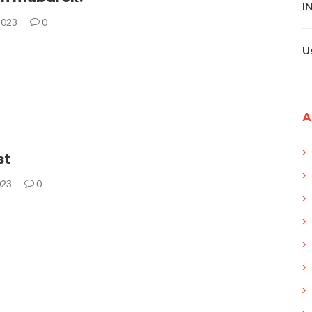
I
2023
0
U
A
st
023
0