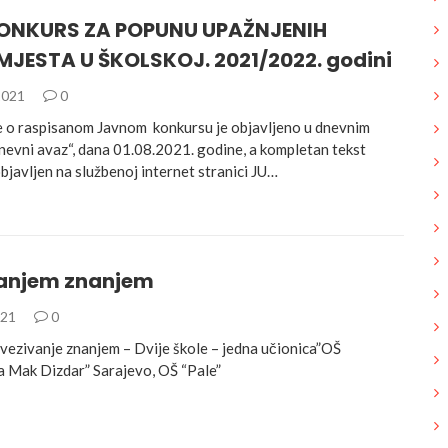
ONKURS ZA POPUNU UPAŽNJENIH
MJESTA U ŠKOLSKOJ. 2021/2022. godini
2021
0
 o raspisanom Javnom konkursu je objavljeno u dnevnim
evni avaz“, dana 01.08.2021. godine, a kompletan tekst
bjavljen na službenoj internet stranici JU…
anjem znanjem
021
0
vezivanje znanjem – Dvije škole – jedna učionica”OŠ
 Mak Dizdar” Sarajevo, OŠ “Pale”