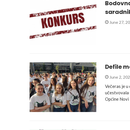
Bodovna 
saradni
June 27, 2
Defile 
June 2, 20
Večeras je u
učestvovala 
Općine Novi 