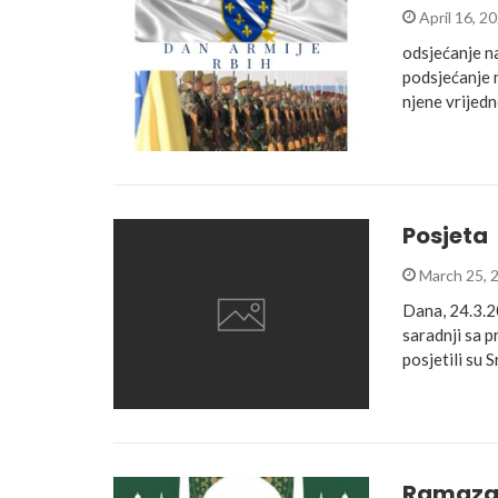
April 16, 2
odsjećanje n
podsjećanje n
njene vrijedn
Posjeta
March 25, 
Dana, 24.3.20
saradnji sa 
posjetili su 
Ramaza