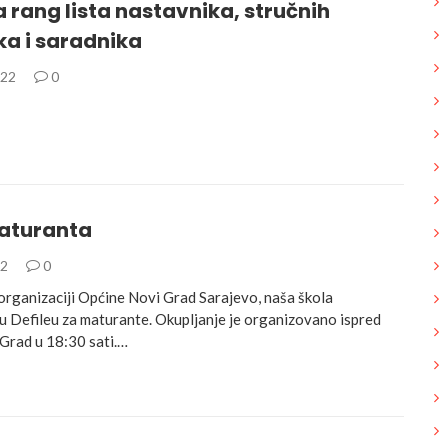
rang lista nastavnika, stručnih
ka i saradnika
022
0
maturanta
22
0
 organizaciji Općine Novi Grad Sarajevo, naša škola
u Defileu za maturante. Okupljanje je organizovano ispred
Grad u 18:30 sati.…