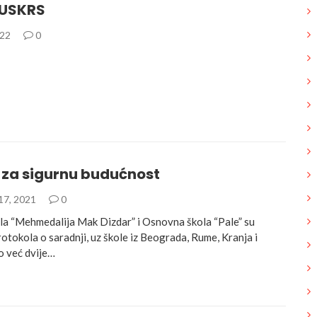
 USKRS
022
0
 za sigurnu budućnost
17, 2021
0
a “Mehmedalija Mak Dizdar” i Osnovna škola “Pale” su
otokola o saradnji, uz škole iz Beograda, Rume, Kranja i
o već dvije…