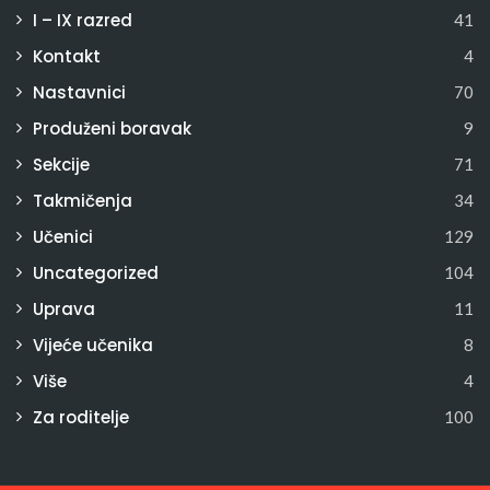
I – IX razred
41
Kontakt
4
Nastavnici
70
Produženi boravak
9
Sekcije
71
Takmičenja
34
Učenici
129
Uncategorized
104
Uprava
11
Vijeće učenika
8
Više
4
Za roditelje
100