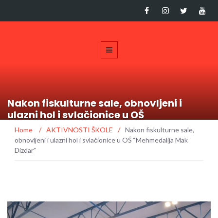
Nakon fiskulturne sale, obnovljeni i
ulazni hol i svlačionice u OŠ
“Mehmedalija Mak Dizdar”
Home
/
AKTIVNOSTI ŠKOLE
/
Nakon fiskulturne sale,
obnovljeni i ulazni hol i svlačionice u OŠ “Mehmedalija Mak
Dizdar”