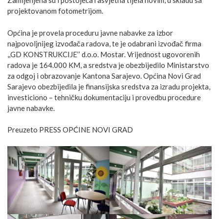
Zamijenjena su i postojeća rasvjetna tijela novim, u skladu sa
projektovanom fotometrijom.
Općina je provela proceduru javne nabavke za izbor
najpovoljnijeg izvođača radova, te je odabrani izvođač firma
,,GD KONSTRUKCIJE’’ d.o.o. Mostar. Vrijednost ugovorenih
radova je 164.000 KM, a sredstva je obezbijedilo Ministarstvo
za odgoj i obrazovanje Kantona Sarajevo. Općina Novi Grad
Sarajevo obezbijedila je finansijska sredstva za izradu projekta,
investiciono – tehničku dokumentaciju i provedbu procedure
javne nabavke.
Preuzeto PRESS OPĆINE NOVI GRAD