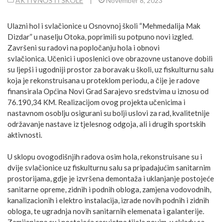
AKTIVNOSTI ŠKOLE
|
November 8, 2023
Ulazni hol i svlačionice u Osnovnoj školi “Mehmedalija Mak
Dizdar” u naselju Otoka, poprimili su potpuno novi izgled.
Završeni su radovi na popločanju hola i obnovi
svlačionica. Učenici i uposlenici ove obrazovne ustanove dobili
su ljepši i ugodniji prostor za boravak u školi, uz fiskulturnu salu
koja je rekonstruisana u proteklom periodu, a čije je radove
finansirala Općina Novi Grad Sarajevo sredstvima u iznosu od
76.190,34 KM. Realizacijom ovog projekta učenicima i
nastavnom osoblju osigurani su bolji uslovi za rad, kvalitetnije
održavanje nastave iz tjelesnog odgoja, ali i drugih sportskih
aktivnosti.
U sklopu ovogodišnjih radova osim hola, rekonstruisane su i
dvije svlačionice uz fiskulturnu salu sa pripadajućim sanitarnim
prostorijama, gdje je izvršena demontaža i uklanjanje postojeće
sanitarne opreme, zidnih i podnih obloga, zamjena vodovodnih,
kanalizacionih i elektro instalacija, izrade novih podnih i zidnih
obloga, te ugradnja novih sanitarnih elemenata i galanterije.