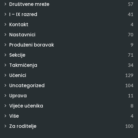
Društvene mreže
57
I – IX razred
41
Kontakt
4
Nastavnici
70
Produženi boravak
9
Sekcije
71
Takmičenja
34
Učenici
129
Uncategorized
104
Uprava
11
Vijeće učenika
8
Više
4
Za roditelje
100