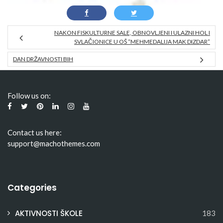
NAKON FISKULTURNE SALE, OBNOVLJENI I ULAZNI HOL I
SVLAČIONICE U OŠ “MEHMEDALIJA MAK DIZDAR”
DAN DRŽAVNOSTI BIH
Follow us on:
Contact us here:
support@machothemes.com
Categories
AKTIVNOSTI ŠKOLE
183