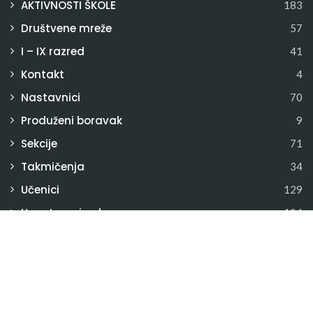
AKTIVNOSTI ŠKOLE
183
Društvene mreže
57
I – IX razred
41
Kontakt
4
Nastavnici
70
Produženi boravak
9
Sekcije
71
Takmičenja
34
Učenici
129
Uncategorized
104
Uprava
11
Vijeće učenika
8
Više
4
Za roditelje
100