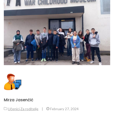
Mirza Jasenčić
Učenici
,
Za roditelje
|
February 27, 2024