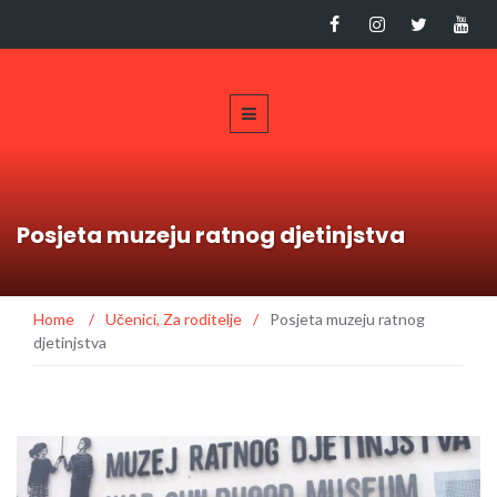
Posjeta muzeju ratnog djetinjstva
Home
/
Učenici
,
Za roditelje
/
Posjeta muzeju ratnog
djetinjstva