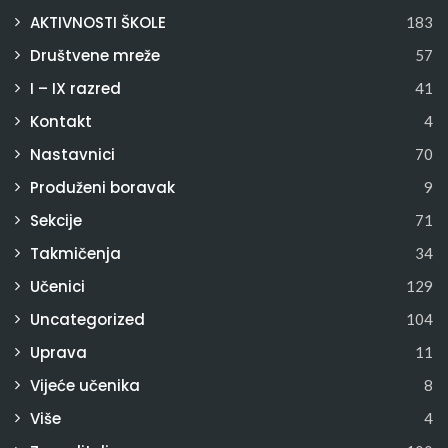
AKTIVNOSTI ŠKOLE
183
Društvene mreže
57
I – IX razred
41
Kontakt
4
Nastavnici
70
Produženi boravak
9
Sekcije
71
Takmičenja
34
Učenici
129
Uncategorized
104
Uprava
11
Vijeće učenika
8
Više
4