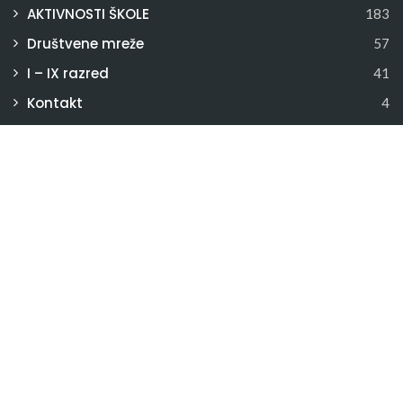
AKTIVNOSTI ŠKOLE
183
Društvene mreže
57
I – IX razred
41
Kontakt
4
Nastavnici
70
Produženi boravak
9
Sekcije
71
Takmičenja
34
Učenici
129
Uncategorized
104
Uprava
11
Vijeće učenika
8
Više
4
Za roditelje
100