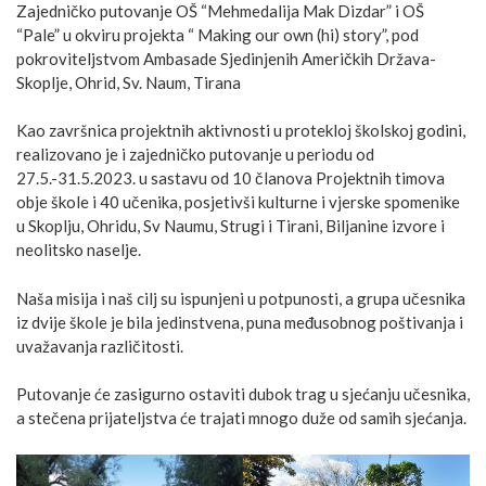
Zajedničko putovanje OŠ “Mehmedalija Mak Dizdar” i OŠ
“Pale” u okviru projekta “ Making our own (hi) story”, pod
pokroviteljstvom Ambasade Sjedinjenih Američkih Država-
Skoplje, Ohrid, Sv. Naum, Tirana
Kao završnica projektnih aktivnosti u protekloj školskoj godini,
realizovano je i zajedničko putovanje u periodu od
27.5.-31.5.2023. u sastavu od 10 članova Projektnih timova
obje škole i 40 učenika, posjetivši kulturne i vjerske spomenike
u Skoplju, Ohridu, Sv Naumu,
Strugi i Tirani, Biljanine izvore i
neolitsko naselje.
Naša misija i naš cilj su ispunjeni u potpunosti, a grupa učesnika
iz dvije škole je bila jedinstvena, puna međusobnog poštivanja i
uvažavanja različitosti.
Putovanje će zasigurno ostaviti dubok trag u sjećanju učesnika,
a stečena prijateljstva će trajati mnogo duže od samih sjećanja.