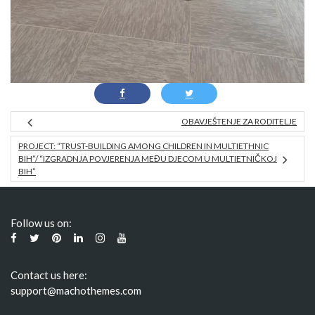
OBAVJEŠTENJE ZA RODITELJE
PROJECT: “TRUST-BUILDING AMONG CHILDREN IN MULTIETHNIC
BIH”/ “IZGRADNJA POVJERENJA MEĐU DJECOM U MULTIETNIČKOJ
BIH”
Follow us on:
Contact us here:
support@machothemes.com