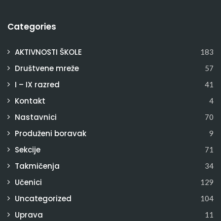
Categories
AKTIVNOSTI ŠKOLE
183
Društvene mreže
57
I – IX razred
41
Kontakt
4
Nastavnici
70
Produženi boravak
9
Sekcije
71
Takmičenja
34
Učenici
129
Uncategorized
104
Uprava
11