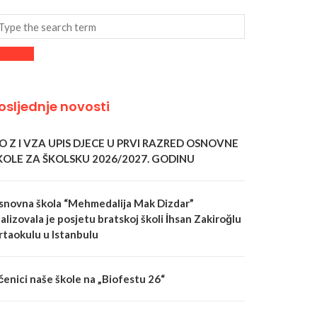
osljednje novosti
 O Z I VZA UPIS DJECE U PRVI RAZRED OSNOVNE
KOLE ZA ŠKOLSKU 2026/2027. GODINU
snovna škola “Mehmedalija Mak Dizdar”
alizovala je posjetu bratskoj školi İhsan Zakiroğlu
rtaokulu u Istanbulu
čenici naše škole na „Biofestu 26“