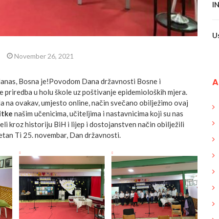
I
U
|
November 26, 2021
A
danas, Bosna je!Povodom Dana državnosti Bosne i
 priredba u holu škole uz poštivanje epidemioloških mjera.
da na ovakav, umjesto online, način svečano obilježimo ovaj
itke
našim učenicima, učiteljima i nastavnicima koji su nas
i kroz historiju BiH i lijep i dostojanstven način obilježili
tan Ti 25. novembar, Dan državnosti.