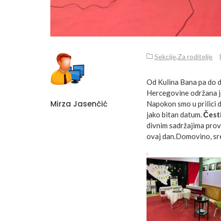
Sekcije
,
Za roditelje
Od Kulina Bana pa do 
Hercegovine održana je
Mirza Jasenčić
Napokon smo u prilici 
jako bitan datum.
Čest
divnim sadržajima provel
ovaj dan.Domovino, sre