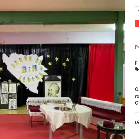
P
P
Š
O
re
O
U