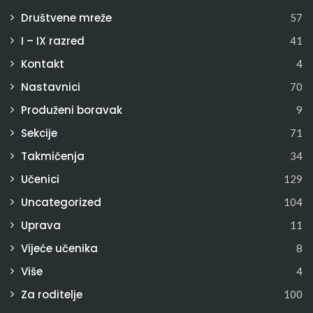
Društvene mreže
57
I – IX razred
41
Kontakt
4
Nastavnici
70
Produženi boravak
9
Sekcije
71
Takmičenja
34
Učenici
129
Uncategorized
104
Uprava
11
Vijeće učenika
8
Više
4
Za roditelje
100