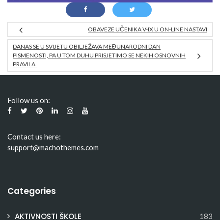
OBAVEZE UČENIKA V-IX U ON-LINE NASTAVI
DANAS SE U SVIJETU OBILJEŽAVA MEĐUNARODNI DAN
PISMENOSTI, PA U TOM DUHU PRISJETIMO SE NEKIH OSNOVNIH
PRAVILA.
Follow us on:
Contact us here:
support@machothemes.com
Categories
AKTIVNOSTI ŠKOLE
183