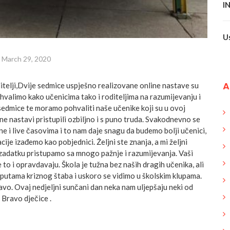
I
U
March 29, 2020
A
ditelji,Dvije sedmice uspješno realizovane online nastave su
ahvalimo kako učenicima tako i roditeljima na razumijevanju i
sedmice te moramo pohvaliti naše učenike koji su u ovoj
ine nastavi pristupili ozbiljno i s puno truda. Svakodnevno se
ne i live časovima i to nam daje snagu da budemo bolji učenici,
uacije izađemo kao pobjednici. Željni ste znanja, a mi željni
adatku pristupamo sa mnogo pažnje i razumijevanja. Vaši
e to i opravdavaju. Škola je tužna bez naših dragih učenika, ali
uputama kriznog štaba i uskoro se vidimo u školskim klupama.
avo. Ovaj nedjeljni sunčani dan neka nam uljepšaju neki od
 Bravo dječice .