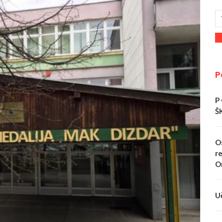
P
P
Š
O
re
O
U