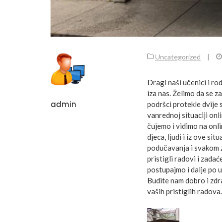
Uncategorized
|
Dragi naši učenici i ro
iza nas. Želimo da se z
admin
podršci protekle dvije 
vanrednoj situaciji onl
čujemo i vidimo na onli
djeca, ljudi i iz ove sit
podučavanja i svakom z
pristigli radovi i zadać
postupajmo i dalje po 
Budite nam dobro i zdr
vaših pristiglih radova.