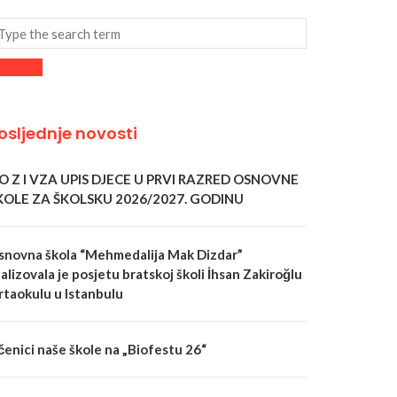
osljednje novosti
 O Z I VZA UPIS DJECE U PRVI RAZRED OSNOVNE
KOLE ZA ŠKOLSKU 2026/2027. GODINU
snovna škola “Mehmedalija Mak Dizdar”
alizovala je posjetu bratskoj školi İhsan Zakiroğlu
rtaokulu u Istanbulu
čenici naše škole na „Biofestu 26“