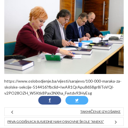
https://www.oslobodjenje.ba/vijesti/sarajevo/100-000-maraka-za-
skolske-sekcije-514416?fbclid=IwAR1QrApu86S8gr8iToVQl-
v2PO28OZH_W5Ktk8Pax3NXha_Fwtdv93HyEsg
TAKMIČENJE IZ KOŠARKE
PRVA GODIŠNJICA SUSJEDNE NAM OSNOVNE ŠKOLE “ANEKS”