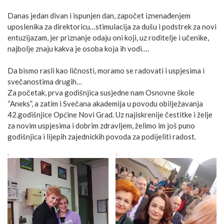
Danas jedan divan i ispunjen dan, započet iznenađenjem
uposlenika za direktoricu…stimulacija za dušu i podstrek za novi
entuzijazam, jer priznanje odaju oni koji, uz roditelje i učenike,
najbolje znaju kakva je osoba koja ih vodi….
Da bismo rasli kao ličnosti, moramo se radovati i uspjesima i
svečanostima drugih…
Za početak, prva godišnjica susjedne nam Osnovne škole
“Aneks”, a zatim i Svečana akademija u povodu obilježavanja
42.godišnjice Općine Novi Grad. Uz najiskrenije čestitke i želje
za novim uspjesima i dobrim zdravljem, želimo im još puno
godišnjica i lijepih zajednickih povoda za podijeliti radost.