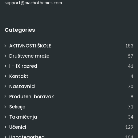
support@machothemes.com
Categories
AKTIVNOSTI ŠKOLE
183
Društvene mreže
57
I – IX razred
41
Kontakt
4
Nastavnici
70
Produženi boravak
9
Sekcije
71
Takmičenja
34
Učenici
129
Uncategorized
104