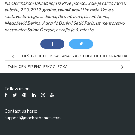
Na Općinskom takmičenju iz Prve pomoći, koje je ralizovano u
subotu, 23.3.2019. godine, takmičarski tim naše škole u
sastavu: Starogorac Silma, Ibrović Irma, Džizić Amna,
Medošević Berina, Adrović Danin i Šetić Faris, uz mentorstvo
nastavnice Saime Čengić, osvojio je 6. mjesto.
OPŠTI RODITELJSKI SASTANAK ZA UČENIKE OD I DO IX RAZREDA
TAKMIČENJE IZ ENGLESKOG JEZIKA
Follow us on:
Contact us here:
support@machothemes.com