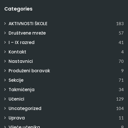
Categories
AKTIVNOSTI ŠKOLE
183
Društvene mreže
57
I – IX razred
41
Kontakt
4
Nastavnici
70
Produženi boravak
9
Sekcije
71
Takmičenja
34
Učenici
129
Uncategorized
104
Uprava
11
Vijeće učenika
8