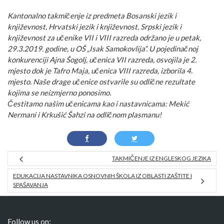
Kantonalno takmičenje iz predmeta Bosanski jezik i
književnost, Hrvatski jezik i književnost, Srpski jezik i
književnost za učenike VII i VIII razreda održano je u petak,
29.3.2019. godine, u OŠ „Isak Samokovlija“. U pojedinačnoj
konkurenciji Ajna Šogolj, učenica VII razreda, osvojila je 2.
mjesto dok je Tafro Maja, učenica VIII razreda, izborila 4.
mjesto. Naše drage učenice ostvarile su odlične rezultate
kojima se neizmjerno ponosimo.
Čestitamo našim učenicama kao i nastavnicama: Mekić
Nermani i Krkušić Šahzi na odličnom plasmanu!
TAKMIČENJE IZ ENGLESKOG JEZIKA
EDUKACIJA NASTAVNIKA OSNOVNIH ŠKOLA IZ OBLASTI ZAŠTITE I
SPAŠAVANJA
Follow us on: