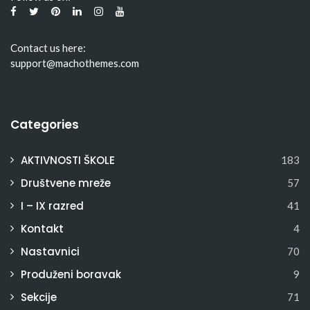
Contact us here:
support@machothemes.com
Categories
AKTIVNOSTI ŠKOLE
183
Društvene mreže
57
I – IX razred
41
Kontakt
4
Nastavnici
70
Produženi boravak
9
Sekcije
71