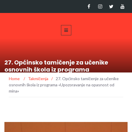
27. Općinsko tamičenje za učenike
osnovnih škola iz programa
«Upozoravanje na opasnost od mina»
Home
/
Takmičenja
/
27. Općinsko tamičenje za učenike
osnovnih škola iz programa «Upozoravanje na opasnost od
mina»