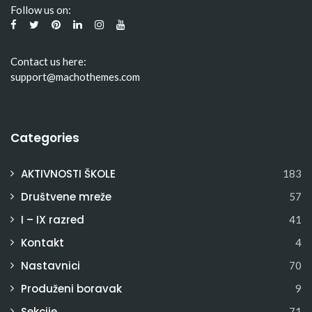
Follow us on:
Contact us here:
support@machothemes.com
Categories
AKTIVNOSTI ŠKOLE
183
Društvene mreže
57
I – IX razred
41
Kontakt
4
Nastavnici
70
Produženi boravak
9
Sekcije
71