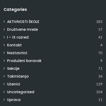
Categories
AKTIVNOSTI ŠKOLE
183
Društvene mreže
57
I – IX razred
41
Kontakt
4
Nastavnici
70
Produženi boravak
9
Sekcije
71
Takmičenja
34
Učenici
129
Uncategorized
104
Uprava
11