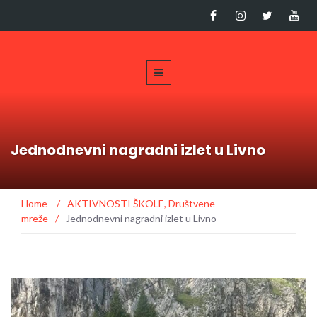
Jednodnevni nagradni izlet u Livno
Home
/
AKTIVNOSTI ŠKOLE
,
Društvene
mreže
/
Jednodnevni nagradni izlet u Livno