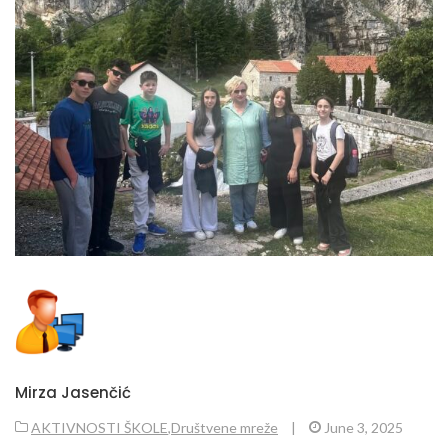
Mirza Jasenčić
AKTIVNOSTI ŠKOLE
,
Društvene mreže
|
June 3, 2025