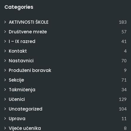
Categories
AKTIVNOSTI ŠKOLE
183
Društvene mreže
57
I – IX razred
41
Kontakt
4
Nastavnici
70
Produženi boravak
9
Sekcije
71
Takmičenja
34
Učenici
129
Uncategorized
104
Uprava
11
Vijeće učenika
8