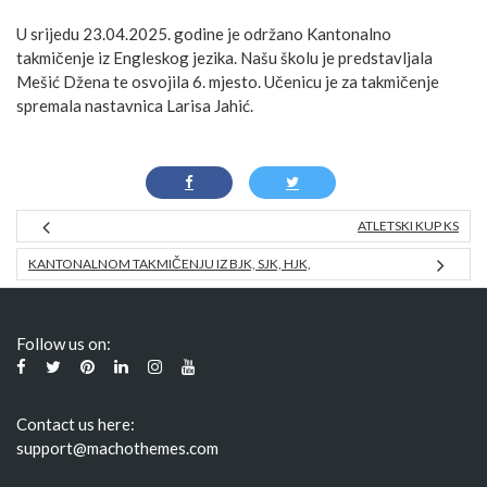
U srijedu 23.04.2025. godine je održano Kantonalno
takmičenje iz Engleskog jezika. Našu školu je predstavljala
Mešić Džena te osvojila 6. mjesto. Učenicu je za takmičenje
spremala nastavnica Larisa Jahić.
ATLETSKI KUP KS
KANTONALNOM TAKMIČENJU IZ BJK, SJK, HJK,
Follow us on:
Contact us here:
support@machothemes.com