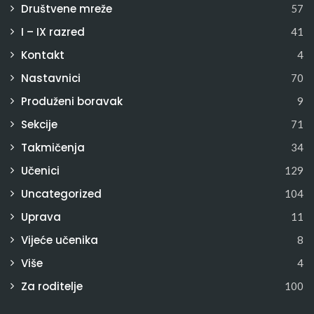
Društvene mreže
57
I – IX razred
41
Kontakt
4
Nastavnici
70
Produženi boravak
9
Sekcije
71
Takmičenja
34
Učenici
129
Uncategorized
104
Uprava
11
Vijeće učenika
8
Više
4
Za roditelje
100