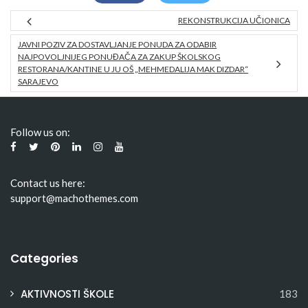
REKONSTRUKCIJA UČIONICA
JAVNI POZIV ZA DOSTAVLJANJE PONUDA ZA ODABIR
NAJPOVOLJNIJEG PONUĐAČA ZA ZAKUP ŠKOLSKOG
RESTORANA/KANTINE U JU OŠ „MEHMEDALIJA MAK DIZDAR“
SARAJEVO
Follow us on:
Contact us here:
support@machothemes.com
Categories
AKTIVNOSTI ŠKOLE
183