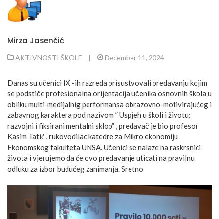
Mirza Jasenčić
AKTIVNOSTI ŠKOLE
|
December 11, 2024
Danas su učenici IX -ih razreda prisustvovali predavanju kojim
se podstiče profesionalna orijentacija učenika osnovnih škola u
obliku multi-medijalnig performansa obrazovno-motivirajućeg i
zabavnog karaktera pod nazivom ” Uspjeh u školi i životu:
razvojni i fiksirani mentalni sklop” , predavač je bio profesor
Kasim Tatić , rukovodilac katedre za Mikro ekonomiju
Ekonomskog fakulteta UNSA. Učenici se nalaze na raskrsnici
života i vjerujemo da će ovo predavanje uticati na pravilnu
odluku za izbor budućeg zanimanja. Sretno