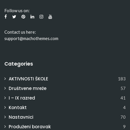
Follow us on:
Contact us here:
support@machothemes.com
Categories
AKTIVNOSTI ŠKOLE
183
Društvene mreže
57
I – IX razred
41
Kontakt
4
Nastavnici
70
Produženi boravak
9