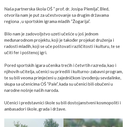
Naša partnerska škola OŠ “ prof. dr. Josipa Plemlja”, Bled,
otvorila nam je put za učestvovanje sa drugim državama
regiona , u sportskim igrama mladih “Žogarija”.
Bilo nam je zadovoljstvo uzeti učešće u još jednom
međunarodnom projektu, koji je također projekat druženja i
radosti mladih, koji se uče poštovati različitosti i kulturu, te se
učiti fer i poštenoj igri.
Pored sportskih
igara učenika trećih i četvrtih razreda, kao i
njihovih učitelja, učenici su priredili i kulturno-zabavni program,
te su bili veoma primjećeni u zajedničkom izvođenju sevdalinke,
skupa sa učenicima OŠ ”Pale”, kada su učenici bili obučeni u
narodne nošnje naših naroda.
Učenici i predstavnici škole su bili dostojanstveni kosmopoliti i
ambasadori škole, grada i države.