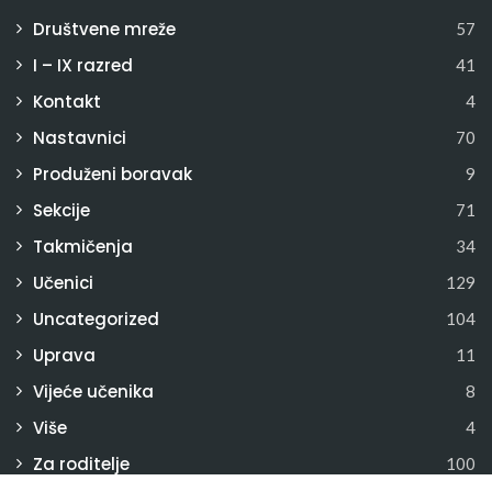
Društvene mreže
57
I – IX razred
41
Kontakt
4
Nastavnici
70
Produženi boravak
9
Sekcije
71
Takmičenja
34
Učenici
129
Uncategorized
104
Uprava
11
Vijeće učenika
8
Više
4
Za roditelje
100