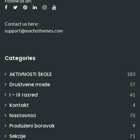
Follow us on:
Contact us here:
support@machothemes.com
Categories
AKTIVNOSTI ŠKOLE
183
Društvene mreže
57
I – IX razred
41
Kontakt
4
Nastavnici
70
Produženi boravak
9
Sekcije
71