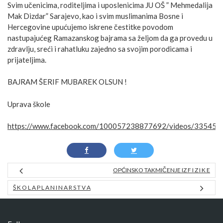
Svim učenicima, roditeljima i uposlenicima JU OŠ ” Mehmedalija
Mak Dizdar” Sarajevo, kao i svim muslimanima Bosne i
Hercegovine upućujemo iskrene čestitke povodom
nastupajućeg Ramazanskog bajrama sa željom da ga provedu u
zdravlju, sreći i rahatluku zajedno sa svojim porodicama i
prijateljima.
BAJRAM ŠERIF MUBAREK OLSUN !
Uprava škole
https://www.facebook.com/100057238877692/videos/33545
OPĆINSKO TAKMIČENJE IZ F I Z I K E
Š K O L A P L A N I N A R S T V A