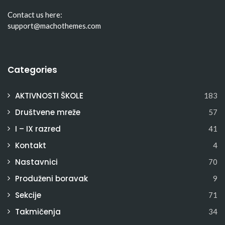
Contact us here:
support@machothemes.com
Categories
AKTIVNOSTI ŠKOLE
183
Društvene mreže
57
I – IX razred
41
Kontakt
4
Nastavnici
70
Produženi boravak
9
Sekcije
71
Takmičenja
34